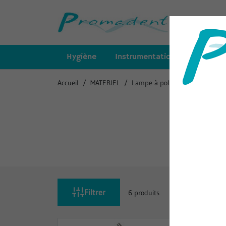
Hygiène
Instrumentation
Insert
Accueil
MATERIEL
Lampe à polymériser
Filtrer
6 produits