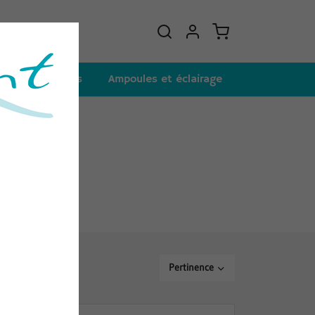
et consommables
Ampoules et éclairage
Pertinence