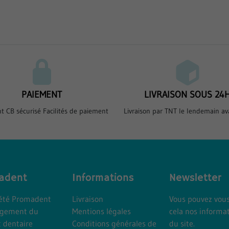
PAIEMENT
LIVRAISON SOUS 24
t CB sécurisé Facilités de paiement
Livraison par TNT le lendemain av
adent
Informations
Newsletter
iété Promadent
Livraison
Vous pouvez vous
gement du
Mentions légales
cela nos informat
t dentaire
Conditions générales de
du site.