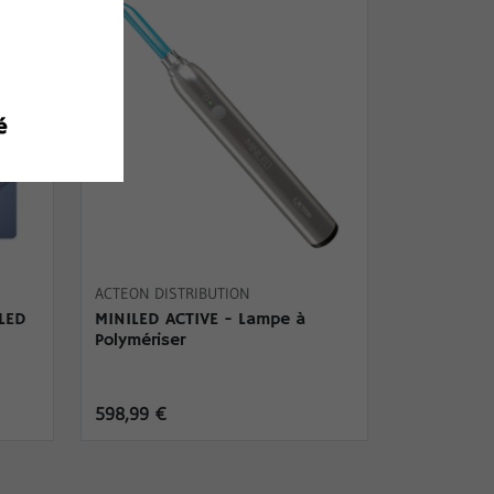
ACTEON DISTRIBUTION
LED
MINILED ACTIVE - Lampe à
Polymériser
598,99 €