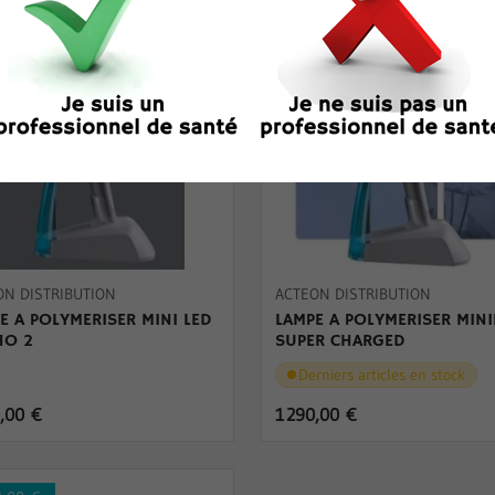
ON DISTRIBUTION
ACTEON DISTRIBUTION
E A POLYMERISER MINI LED
LAMPE A POLYMERISER MINI
HO 2
SUPER CHARGED
Derniers articles en stock
0,00 €
1 290,00 €