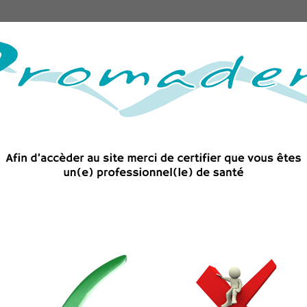
Matériel
Accessoires et consommables
Imagerie 
Lampe à polymériser