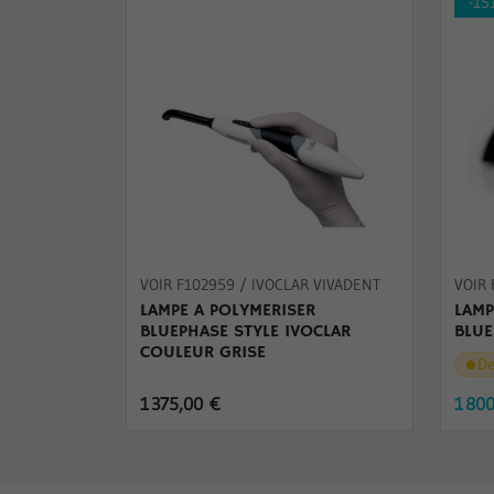
-15
VOIR F102959 / IVOCLAR VIVADENT
VOIR 
LAMPE A POLYMERISER
LAMP
BLUEPHASE STYLE IVOCLAR
BLU
COULEUR GRISE
De
1 375,00 €
1 80