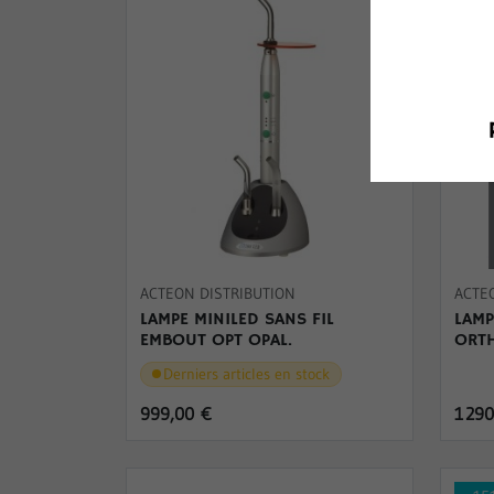
ACTEON DISTRIBUTION
ACTE
LAMPE MINILED SANS FIL
LAMP
EMBOUT OPT OPAL.
ORT
Derniers articles en stock
999,00 €
1 29