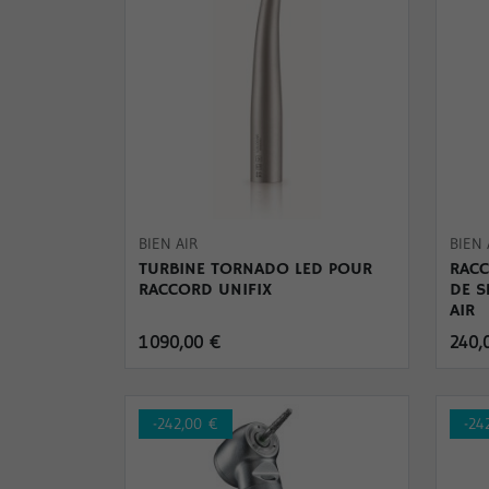
BIEN AIR
BIEN 
TURBINE TORNADO LED POUR
RACC
RACCORD UNIFIX
DE S
AIR
1 090,00 €
240,
-242,00 €
-24