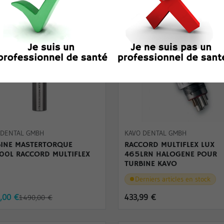
2,00 €
 DENTAL GMBH
KAVO DENTAL GMBH
BINE MASTERTORQUE
RACCORD MULTIFLEX LUX
0L RACCORD MULTIFLEX
465LRN HALOGENE POUR
TURBINE KAVO
Derniers articles en stock
8,00 €
433,99 €
1 490,00 €