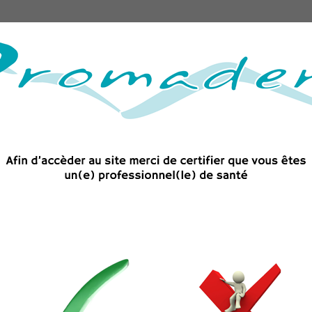
Matériel
Accessoires et consommables
Imagerie 
Raccord et turbine