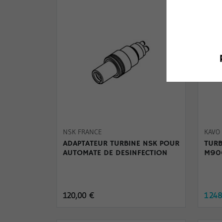
-24
NSK FRANCE
KAVO
ADAPTATEUR TURBINE NSK POUR
TUR
AUTOMATE DE DESINFECTION
M900
120,00 €
1 24