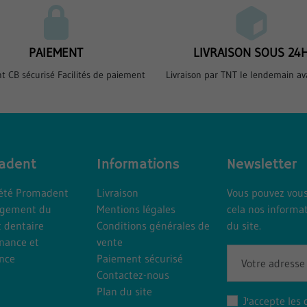
PAIEMENT
LIVRAISON SOUS 24
t CB sécurisé Facilités de paiement
Livraison par TNT le lendemain av
adent
Informations
Newsletter
iété Promadent
Livraison
Vous pouvez vous
gement du
Mentions légales
cela nos informat
t dentaire
Conditions générales de
du site.
nance et
vente
ance
Paiement sécurisé
Contactez-nous
Plan du site
J'accepte les