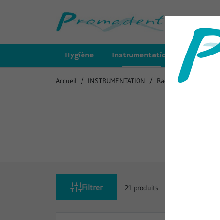
Hygiène
Instrumentation
Insert
Accueil
INSTRUMENTATION
Raccord et turbine
Filtrer
21 produits