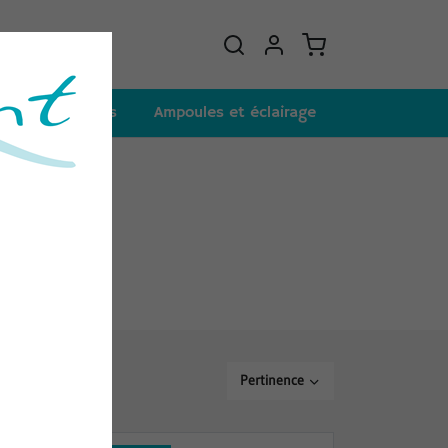
et consommables
Ampoules et éclairage
Pertinence