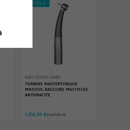
-242,01 €
KAVO DENTAL GMBH
TURBINE MASTERTORQUE
M9000L RACCORD MULTIFLEX
ANTHRACITE
1 204,99 €
1 447,00 €