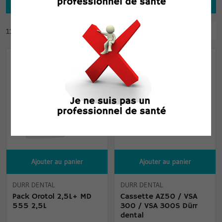
Filtrer
Pertinence
110 produits
Ajouter au panier
Ajouter au panier
DURR DENTAL
DURR DENTAL
Pack Orotol 2,5L+ MD
Cassette AZ50 / VSA
555 2,5L
300 / VSA 300S Dürr
dental