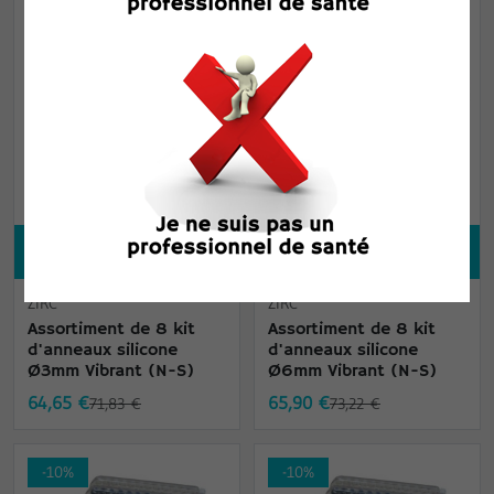
-10%
-10%
Ajouter au panier
Ajouter au panier
ZIRC
ZIRC
Assortiment de 8 kit
Assortiment de 8 kit
d'anneaux silicone
d'anneaux silicone
Ø3mm Vibrant (N-S)
Ø6mm Vibrant (N-S)
64,65 €
65,90 €
71,83 €
73,22 €
-10%
-10%