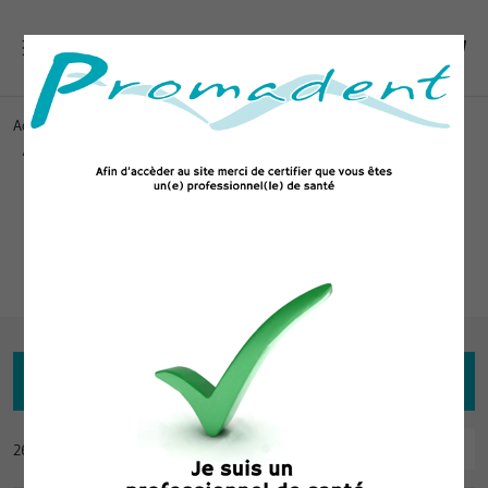
Accueil
ACCESSOIRES ET CONSOMMABLES
Instrument et Organisation
Outils de marquage
Outils de marquage
Filtrer
Pertinence
26 produits