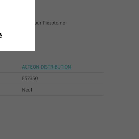
t
al Easytorque pour Piezotome
ACTEON DISTRIBUTION
F57350
Neuf