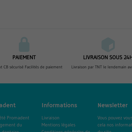
PAIEMENT
LIVRAISON SOUS 24
t CB sécurisé Facilités de paiement
Livraison par TNT le lendemain av
adent
Informations
Newsletter
iété Promadent
Livraison
Vous pouvez vous
gement du
Mentions légales
cela nos informat
t dentaire
Conditions générales de
du site.