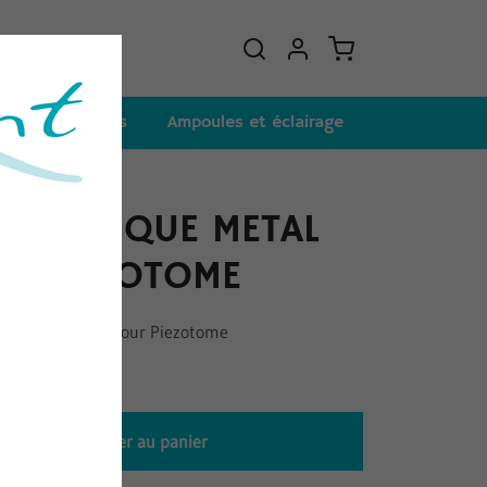
et consommables
Ampoules et éclairage
OMETRIQUE METAL
E PIEZOTOME
al Easytorque pour Piezotome
Ajouter au panier