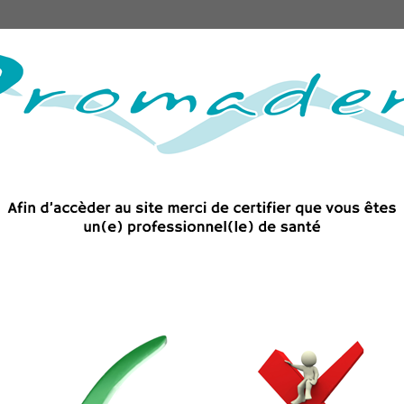
Matériel
Accessoires et consommables
Imagerie 
és
CLE DYNAMOMETRIQUE METAL EASYTORQUE PIEZOTOME
CLE DYNAM
EASYTORQU
Clé dynamométrique en mét
162,24 €
TTC