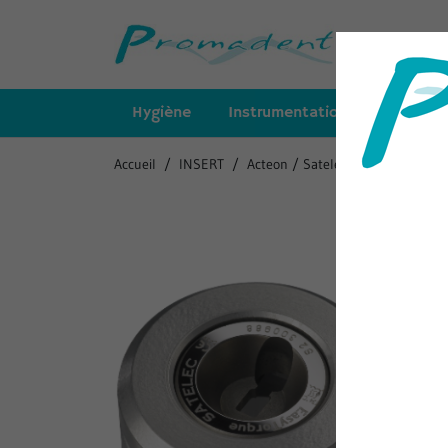
Hygiène
Instrumentation
Insert
Accueil
INSERT
Acteon / Satelec - Newtron
Cl