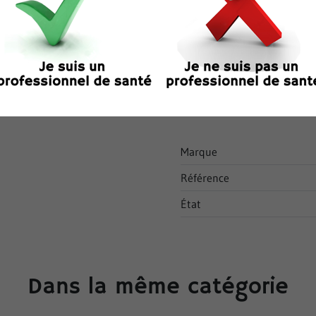
Détails du produi
Clé dynamométrique en mét
Autoclavable à 134°C
Vendu à l'unité.
Marque
Référence
État
Dans la même catégorie