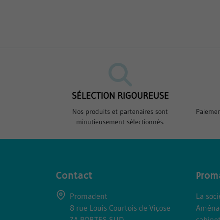
SÉLECTION RIGOUREUSE
Nos produits et partenaires sont
Paiemen
minutieusement sélectionnés.
Contact
Prom
Promadent
La soc
8 rue Louis Courtois de Viçose
Aména
ZA PORTES SUD
cabine