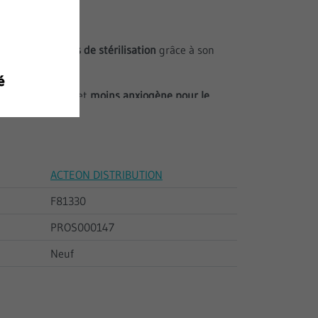
tenue aux cycles de stérilisation
grâce à son
our le praticien et
moins anxiogène pour le
ors du serrage )
ène et constant
dans le temps
ACTEON DISTRIBUTION
F81330
PROS000147
Neuf