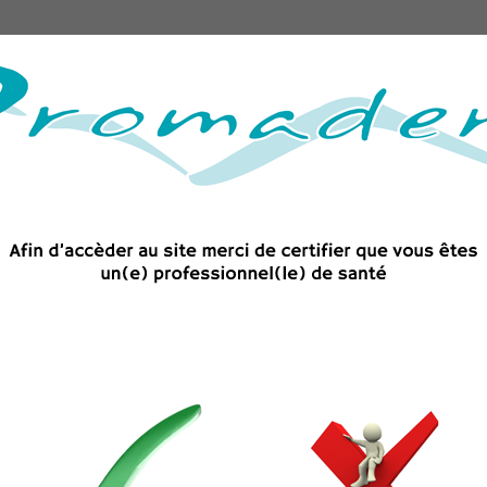
Matériel
Accessoires et consommables
Imagerie 
és
CLE DYNAMOMETRIQUE BLEUE
CLE DYNAM
Clé dynamométrique bleue 
44,86 €
TTC
Détails du produi