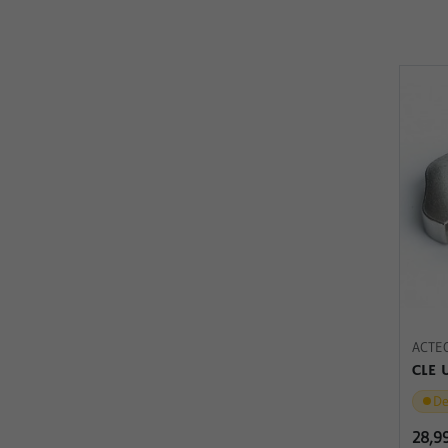
ACTE
CLE 
De
28,9