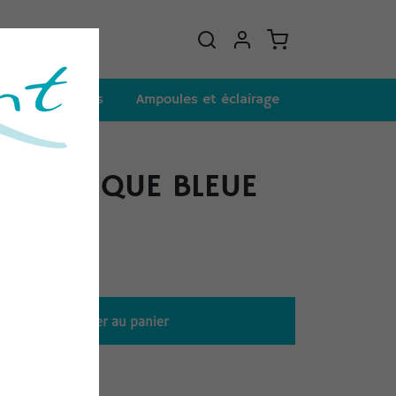
et consommables
Ampoules et éclairage
OMETRIQUE BLEUE
autoclavable
Ajouter au panier
t