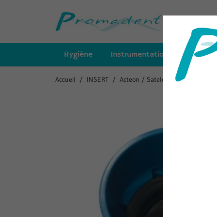
Hygiène
Instrumentation
Insert
Accueil
INSERT
Acteon / Satelec - Newtron
Cl