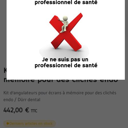
Kit d‘angulateurs pour écrans à
mémoire pour des clichés endo
Kit d'angulateurs pour écrans à mémoire pour des clichés
endo / Dürr dental
442,00 €
TTC
Derniers articles en stock