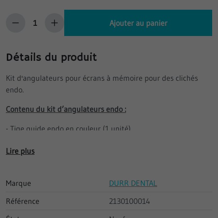
Ajouter au panier
Détails du produit
Kit d'angulateurs pour écrans à mémoire pour des clichés
endo.
Contenu du kit d’angulateurs endo :
- Tige guide endo en couleur (1 unité)
- Porte-film endo antérieur gauche en couleur (1 unité)
Lire plus
- Porte-film endo postérieur gauche en couleur (1 unité)
- Porte-film endo antérieur droit en couleur (1 unité)
- Porte-film endo postérieur droit en couleur (1 unité)
Marque
DURR DENTAL
- Anneau de visée endo en couleur (1 unité)
Référence
2130100014