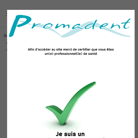
Accueil
IMAGERIE ET CONSOMMABLES
Consommable d'imagerie par plaque
Vistascan Durr Dental
Kit d‘angulateurs pour écrans à mémoire pour des clichés endo