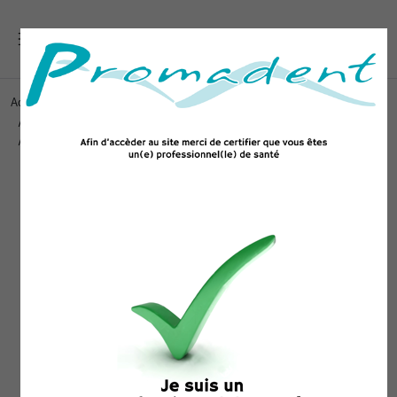
Accueil
IMAGERIE ET CONSOMMABLES
Consommable d'imagerie par plaque
Vistascan Durr Dental
ANNEAU DE VISEE ANTERIEUR